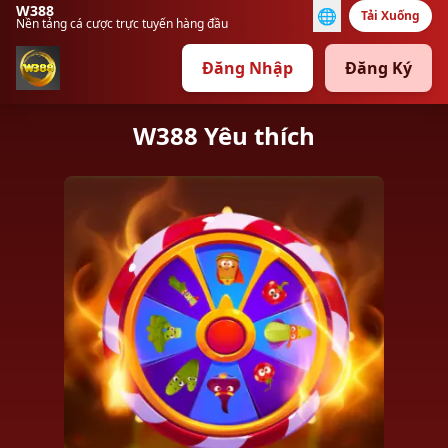
W388
🌐
Tải Xuống
Nền tảng cá cược trực tuyến hàng đầu
Đăng Nhập
Đăng Ký
W388 Yêu thích