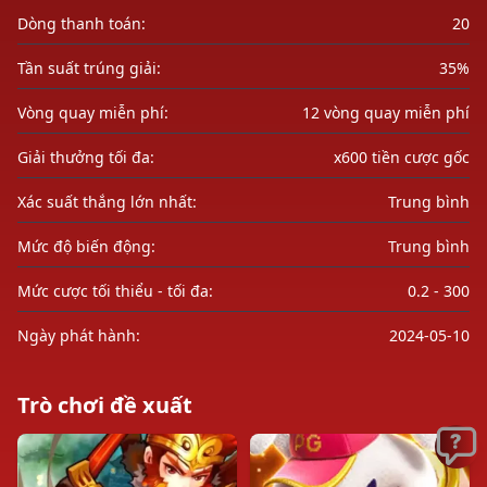
Dòng thanh toán:
20
Tần suất trúng giải:
35%
Vòng quay miễn phí:
12 vòng quay miễn phí
Giải thưởng tối đa:
x600 tiền cược gốc
Xác suất thắng lớn nhất:
Trung bình
Mức độ biến động:
Trung bình
Mức cược tối thiểu - tối đa:
0.2 - 300
Ngày phát hành:
2024-05-10
Trò chơi đề xuất