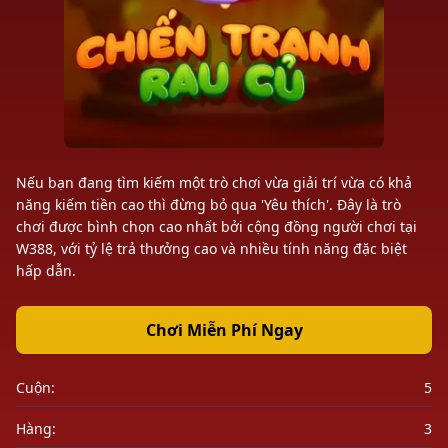
Nếu bạn đang tìm kiếm một trò chơi vừa giải trí vừa có khả
năng kiếm tiền cao thì đừng bỏ qua 'Yêu thích'. Đây là trò
chơi được bình chọn cao nhất bởi cộng đồng người chơi tại
W388, với tỷ lệ trả thưởng cao và nhiều tính năng đặc biệt
hấp dẫn.
Chơi Miễn Phí Ngay
Cuộn:
5
Hàng:
3