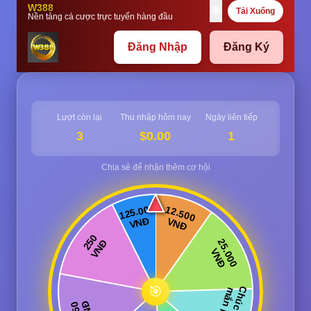
W388
🌐
Tải Xuống
Nền tảng cá cược trực tuyến hàng đầu
Đăng Nhập
Đăng Ký
Lượt còn lại
Thu nhập hôm nay
Ngày liên tiếp
3
$0.00
1
🎯