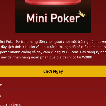
ini Poker Portrait mang đến cho người chơi một trải nghiệm poke
 đầy kịch tính. Chỉ cần vài phút rảnh rỗi, bạn đã có thể tham gia tr
poker nhanh chóng và đầy cảm xúc tại w388.com. Hãy đăng ký ng
nay để nhận hàng ngàn phần quà giá trị chỉ có tại W388!
Chơi Ngay
n:
g:
 thanh toán: