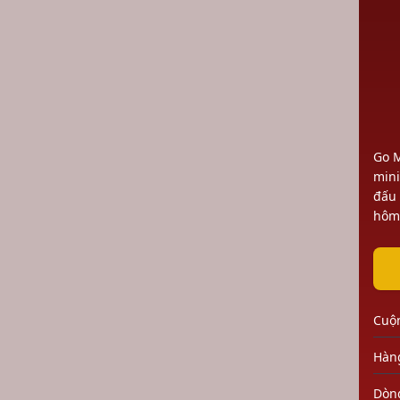
Go M
mini
đấu 
hôm 
Cuộ
Hàn
Dòng