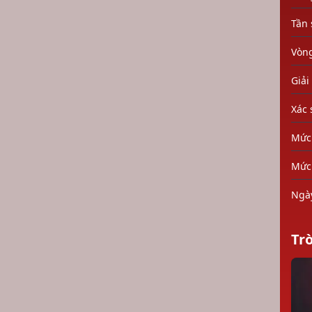
Tần 
Vòng
Giải
Xác 
Mức 
Mức 
Ngà
Tr