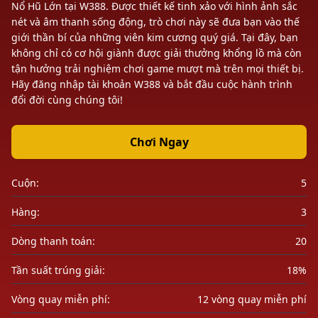
Nổ Hũ Lớn tại W388. Được thiết kế tinh xảo với hình ảnh sắc
nét và âm thanh sống động, trò chơi này sẽ đưa bạn vào thế
giới thần bí của những viên kim cương quý giá. Tại đây, bạn
không chỉ có cơ hội giành được giải thưởng khổng lồ mà còn
tận hưởng trải nghiệm chơi game mượt mà trên mọi thiết bị.
Hãy đăng nhập tài khoản W388 và bắt đầu cuộc hành trình
đổi đời cùng chúng tôi!
Chơi Ngay
Cuộn:
5
Hàng:
3
Dòng thanh toán:
20
Tần suất trúng giải:
18%
Vòng quay miễn phí:
12 vòng quay miễn phí